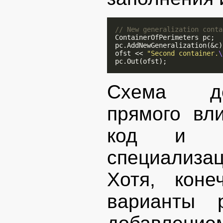
// New generalization conta
  ContainerOfPerimeters pc;

  pc.AddNewGeneralization(&c);
  ofst << 
"Second container.
\
  pc.Out(ofst);

Схема дем
прямого вл
код и ко
специализа
Хотя, коне
варианты 