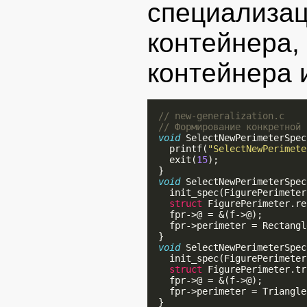
специализа
контейне
контейнера 
// new-generalization.c
// Формирование конкретной 
void
 SelectNewPerimeterSpec
    printf(
"SelectNewPerimete
    exit(
15
);

  }

void
 SelectNewPerimeterSpec
    init_spec(FigurePerimeter
struct
 FigurePerimeter.re
    fpr->@ = &(f->@);

    fpr->perimeter = Rectangl
  }

void
 SelectNewPerimeterSpec
    init_spec(FigurePerimeter
struct
 FigurePerimeter.tr
    fpr->@ = &(f->@);

    fpr->perimeter = Triangle
  }
