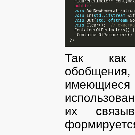
    FigurePerimeter* cont[max
public
:

void
 AddNewGeneralization
void
 In(
std::ifstream
 &if
void
 Out(
std::ofstream
 &o
void
 Clear();  
// очистка
    ContainerOfPerimeters() {
    ~ContainerOfPerimeters() 
  };

Так как 
обобщени
имеющие
использован
их связыв
формируется