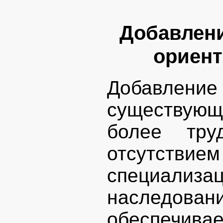
Добавлени
ориен
Добавлени
существующ
более тру
отсутстви
специализа
наследова
обеспечив