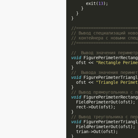
        exit(
13
);

      }

    }

  }

//=========================
// Вывод специализаций ново
// контейнера с новыми спец
//=========================
//  Вывод значения периметр
void
 FigurePerimeterRectang
    ofst << 
"Rectangle Perime
  }

//  Вывода значения перимет
void
 FigurePerimeterTriangl
    ofst << 
"Triangle Perimet
  }

// Вывод прямоугольника с п
void
 FigurePerimeterRectang
    FieldPerimeterOut(ofst);

    rect->Out(ofst);

  }

// Вывод треугольника с пер
void
 FigurePerimeterTriangl
    FieldPerimeterOut(ofst);

    trian->Out(ofst);

  }
