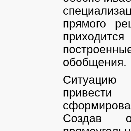
специализ
прямого р
приходится
построе
обобщения.
Ситуацию 
привести 
сформиров
Создав о