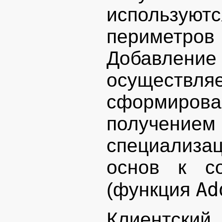
использую
периметров
Добавление
осуществ
сформиро
получение
специализ
основ к со
Ad
(функция
Клиентский