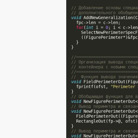
// Добавление основы специа
// дополнительного обобщени
void
 AddNewGeneralization(C
    fpc->len = c->len;

for
(
int
 i = 
0
; i < c->len
      SelectNewPerimeterSpecF
      ((FigurePerimeter*)&fpc
    }

  }

//=========================
// Организация вывода специ
// контейнера с новыми спец
//=========================
//  Функция вывода значения
void
 FieldPerimeterOut(Figu
    fprintf(ofst, 
"Perimeter 
  }

// Обобщающая функция для в
void
 NewFigurePerimeterOut<
// Вывод периметра и связан
void
 NewFigurePerimeterOut<
    FieldPerimeterOut((Figure
    RectangleOut(fp->@, ofst);
  }

// Вывод периметра и связан
void
 NewFigurePerimeterOut<