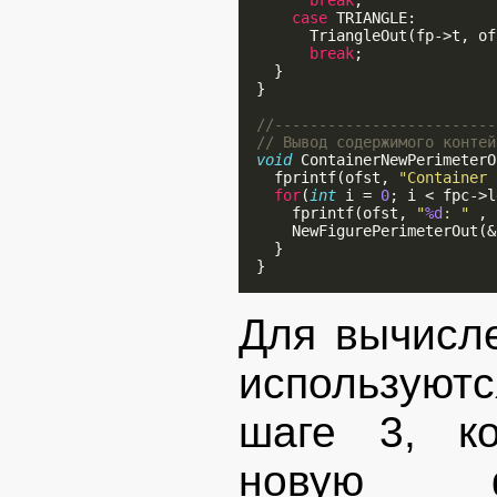
break
;

case
 TRIANGLE:

        TriangleOut(fp->t, ofs
break
;

    }

  }

//-------------------------
// Вывод содержимого контей
void
 ContainerNewPerimeterO
    fprintf(ofst, 
"Container 
for
(
int
 i = 
0
; i < fpc->l
      fprintf(ofst, 
"
%d
: "
 , 
      NewFigurePerimeterOut(&
    }

  }

Для вычисл
используютс
шаге 3, ко
новую фу