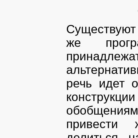
Существуют 
же прогр
принад
альтернати
речь идет 
конструкци
обобщениям
привести 
делиться н