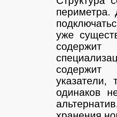
Структура 
периметра. 
подключать
уже сущест
содержит
специализа
содержит 
указатели,
одинаков н
альтернати
хранения но