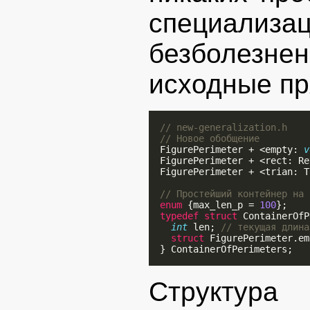
специал
безболезнен
исходные пр
// new-generalization.h
// Новое обобщение
  FigurePerimeter + <empty: 
v
  FigurePerimeter + <rect: Re
  FigurePerimeter + <trian: T
// Простейший контейнер на 
enum
 {max_len_p = 
100
};

typedef
struct
 ContainerOfP
int
 len; 
// текущая длина
struct
 FigurePerimeter.em
  } ContainerOfPerimeters;

Структура