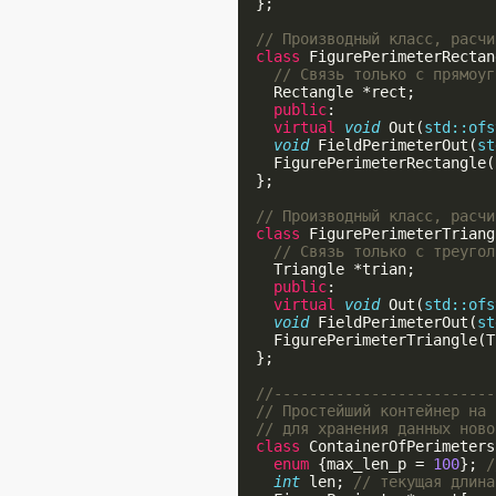
  };

// Производный класс, расчи
class
 FigurePerimeterRectan
// Связь только с прямоуг
    Rectangle *rect;

public
:

virtual
void
 Out(
std::ofs
void
 FieldPerimeterOut(
st
    FigurePerimeterRectangle(
  };

// Производный класс, расчи
class
 FigurePerimeterTriang
// Связь только с треугол
    Triangle *trian;

public
:

virtual
void
 Out(
std::ofs
void
 FieldPerimeterOut(
st
    FigurePerimeterTriangle(T
  };

//-------------------------
// Простейший контейнер на 
// для хранения данных ново
class
 ContainerOfPerimeters 
enum
 {max_len_p = 
100
}; 
/
int
 len; 
// текущая длина