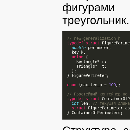
фигурами 
треугольник.
// new-generalization.h
typedef
struct
 FigurePerime
double
 perimeter;

    key k;

union
 {

      Rectangle* r;

      Triangle*  t;

    };

  } FigurePerimeter;

enum
 {max_len_p = 
100
};

// Простейший контейнер на 
typedef
struct
 ContainerOfP
int
 len; 
// текущая длина
struct
 FigurePerimeter co
  } ContainerOfPerimeters;
