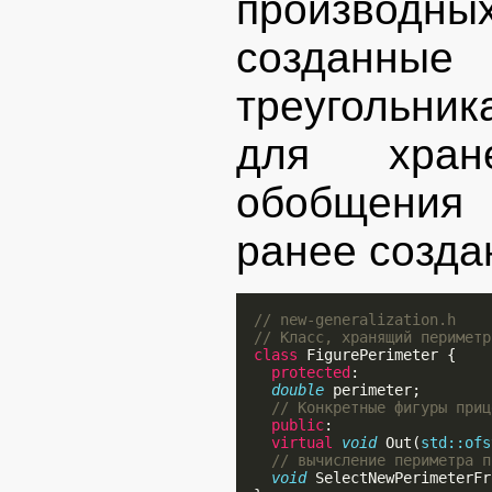
производны
созданные
треугольник
для хран
обобщения
ранее созда
// new-generalization.h
// Класс, хранящий периметр
class
 FigurePerimeter {

protected
:

double
 perimeter;

// Конкретные фигуры приц
public
:

virtual
void
 Out(
std::ofs
// вычисление периметра п
void
 SelectNewPerimeterFr