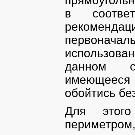
прямоугольн
в соотве
рекомен
первонача
использов
данном с
имеющееся
обойтись бе
Для этог
периметром