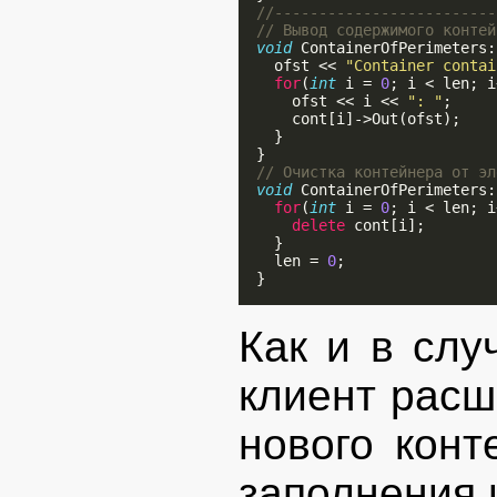
//-------------------------
// Вывод содержимого контей
void
 ContainerOfPerimeters:
    ofst << 
"Container contai
for
(
int
 i = 
0
; i < len; i
      ofst << i << 
": "
;

      cont[i]->Out(ofst);

    }

  }

// Очистка контейнера от эл
void
 ContainerOfPerimeters:
for
(
int
 i = 
0
; i < len; i
delete
 cont[i];

    }

    len = 
0
;

  }

Как и в слу
клиент расш
нового конт
заполнения 