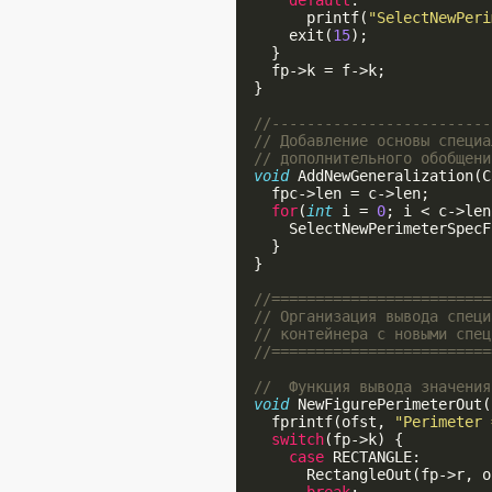
default
:

        printf(
"SelectNewPeri
      exit(
15
);

    }

    fp->k = f->k;

  }

//-------------------------
// Добавление основы специа
// дополнительного обобщени
void
 AddNewGeneralization(C
    fpc->len = c->len;

for
(
int
 i = 
0
; i < c->len
      SelectNewPerimeterSpecF
    }

  }

//=========================
// Организация вывода специ
// контейнера с новыми спец
//=========================
//  Функция вывода значения
void
 NewFigurePerimeterOut(
    fprintf(ofst, 
"Perimeter 
switch
(fp->k) {

case
 RECTANGLE:

        RectangleOut(fp->r, o