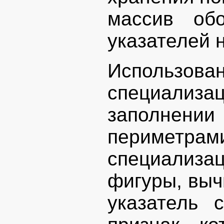
массив об
указателей н
Использова
специали
заполне
периметр
специализ
фигуры, выч
указатель 