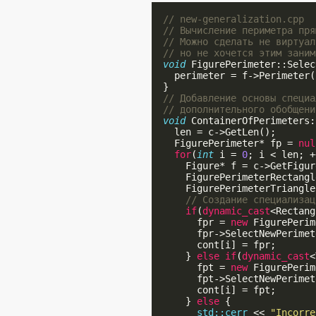
// new-generalization.cpp
// Вычисление периметра пря
// Можно сделать не виртуал
// но не хочется этим заним
void
 FigurePerimeter::Selec
    perimeter = f->Perimeter()
  }

// Добавление основы специа
// дополнительного обобщени
void
 ContainerOfPerimeters:
    len = c->GetLen();

    FigurePerimeter* fp = 
nul
for
(
int
 i = 
0
; i < len; +
      Figure* f = c->GetFigur
      FigurePerimeterRectangl
      FigurePerimeterTriangle
// Создание специализац
if
(
dynamic_cast
<Rectang
        fpr = 
new
 FigurePerim
        fpr->SelectNewPerimet
        cont[i] = fpr;

      } 
else
if
(
dynamic_cast
<
        fpt = 
new
 FigurePerim
        fpt->SelectNewPerimet
        cont[i] = fpt;

      } 
else
 {

std::cerr
 << 
"Incorre