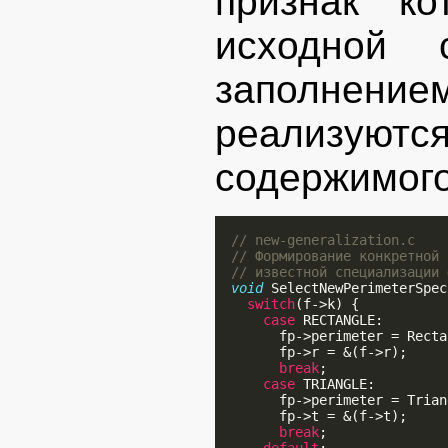
признак ко
исходной 
заполнение
реализуют
содержимого
// new-generalization.c
// Формирование конкретной 
// известной специализации 
void
 SelectNewPerimeterSpec
switch
(f->k) {

case
 RECTANGLE:

        fp->perimeter = Recta
        fp->r = &(f->r);

break
;

case
 TRIANGLE:

        fp->perimeter = Trian
        fp->t = &(f->t);

break
;
