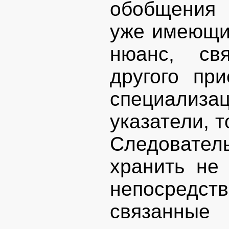
обобщения 
уже имеющий
нюанс, св
другого пр
специализац
указатели, т
Следовате
хранить не
непосредс
связанные