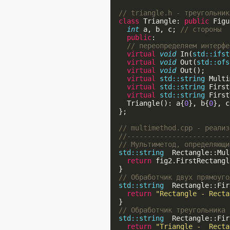
// triangle.h - треугольник
class
 Triangle: 
public
 Figu
int
 a, b, c; 
// стороны
public
:

// переопределяем интерфе
virtual
void
 In(
std::ifst
virtual
void
 Out(
std::ofs
virtual
void
 Out();      
virtual
std::string
 Multi
virtual
std::string
 First
virtual
std::string
 First
    Triangle(): a{
0
}, b{
0
}, c
  };

// multimethod.cpp - реализ
//-------------------------
// Мультиметод, определяющи
std::string
  Rectangle::Mul
return
 fig2.FirstRectangl
  }

// Обработчик двух прямоуго
std::string
  Rectangle::Fir
return
"Rectangle - Recta
  }

// Обработчик треугольника 
std::string
  Rectangle::Fir
return
"Triangle -  Recta