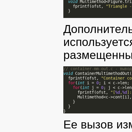
void
 Multimethod<Figure.tri
    fprintf(ofst, 
"Triangle -
  }

Дополните
используетс
размещенных
// container-mm-out.c - вывод
void
 ContainerMultimethodOut(
  fprintf(ofst, 
"Container co
for
(
int
 i = 
0
; i < c->len; 
for
(
int
 j = 
0
; j < c->len
      fprintf(ofst, 
"[
%d
,
%d
]:
      Multimethod<c->cont[i],
    }

  }

Ее вызов из