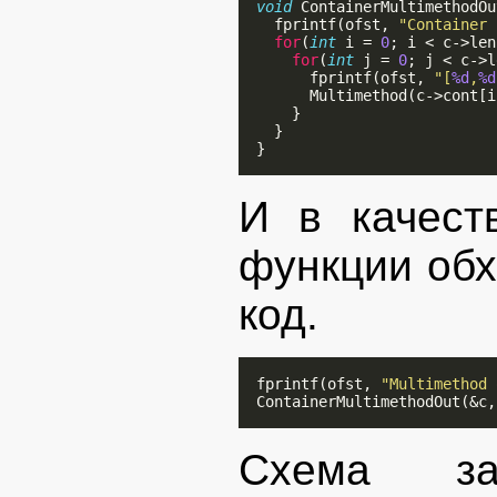
void
 ContainerMultimethodOu
    fprintf(ofst, 
"Container 
for
(
int
 i = 
0
; i < c->len
for
(
int
 j = 
0
; j < c->l
        fprintf(ofst, 
"[
%d
,
%d
        Multimethod(c->cont[i
      }

    }

  }

И в качест
функции обх
код.
  fprintf(ofst, 
"Multimethod 
  ContainerMultimethodOut(&c,
Схема зав