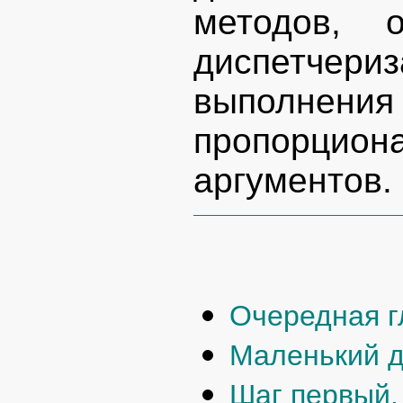
методов, 
диспетчериз
выполне
пропорцио
аргументов.
Очередная г
Маленький 
Шаг первый.