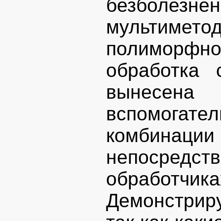
безболе
мультимет
полиморф
обработка 
вынесен
вспомогате
комбинации 
непосредст
обработч
Демонстрир