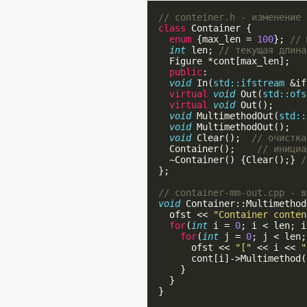
// conteiner.h - изменение 
class
 Container {

enum
 {max_len = 
100
}; 
// 
int
 len; 
// текущая длина
    Figure *cont[max_len];

public
:

void
 In(
std::ifstream
 &if
virtual
void
 Out(
std::ofs
virtual
void
 Out();      
void
 MultimethodOut(
std::
void
 MultimethodOut();   
void
 Clear();  
// очистка
    Container();    
// инициа
    ~Container() {Clear();} 
/
  };

// container-mm-out.cpp - в
void
 Container::Multimethod
    ofst << 
"Container conten
for
(
int
 i = 
0
; i < len; i
for
(
int
 j = 
0
; j < len;
        ofst << 
"["
 << i << 
"
        cont[i]->Multimethod(
      }

    }

  }
