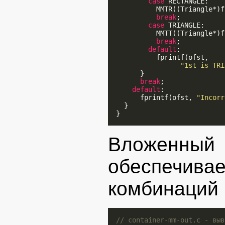
case
 RECTANGLE:

            MMTR((Triangle*)f
break
;

case
 TRIANGLE:

            MMTT((Triangle*)f
break
;

default
:

            fprintf(ofst,

"1st is TRI
        }

break
;

default
:

        fprintf(ofst, 
"Incorr
    }

  }

Вложенный 
обеспечи
комбинаций 
// container-mm-out.c - выв