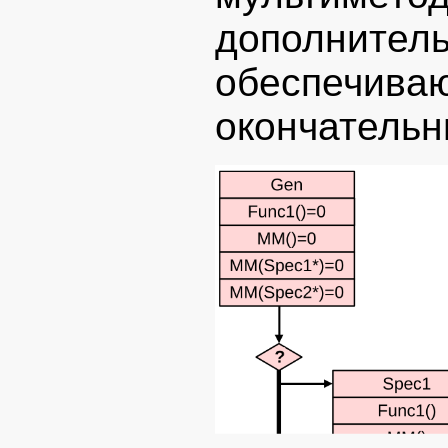
дополни
обеспеч
окончатель