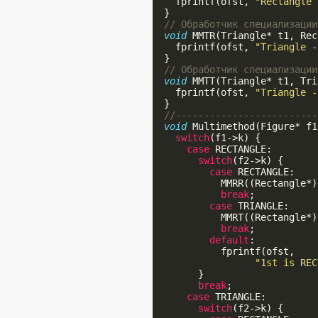
    fprintf(ofst, 
"Rectangle 
  }

// Обработчик специализации
void
 MMTR(Triangle* t1, Rec
    fprintf(ofst, 
"Triangle -
  }

// Обработчик специализации
void
 MMTT(Triangle* t1, Tri
    fprintf(ofst, 
"Triangle -
  }

//-------------------------
void
 Multimethod(Figure* f1
switch
(f1->k) {

case
 RECTANGLE:

switch
(f2->k) {

case
 RECTANGLE:

            MMRR((Rectangle*)
break
;

case
 TRIANGLE:

            MMRT((Rectangle*)
break
;

default
:

            fprintf(ofst,

"1st is REC
        }

break
;

case
 TRIANGLE:

switch
(f2->k) {
