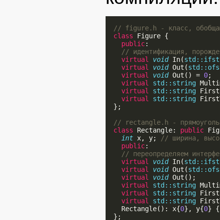
// figure.h - класс, обобща
class
 Figure {

public
:

// идентификация, порожде
virtual
void
 In(
std::ifst
virtual
void
 Out(
std::ofs
virtual
void
 Out() = 
0
;  
virtual
std::string
 Multi
virtual
std::string
 First
virtual
std::string
 First
  };

// rectangle.h - прямоуголь
class
 Rectangle: 
public
 Fig
int
 x, y; 
// ширина, высо
public
:

// переопределяем интерфе
virtual
void
 In(
std::ifst
virtual
void
 Out(
std::ofs
virtual
void
 Out();      
virtual
std::string
 Multi
virtual
std::string
 First
virtual
std::string
 First
    Rectangle(): x{
0
}, y{
0
} {
  };
