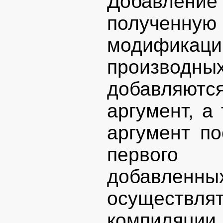
Добавление
полученную 
модификаци
производн
добавляют
аргумент, а
аргумент по
первого 
добавле
осуществл
компиляции.