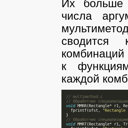
Их больше 
числа аргу
мультимет
сводится 
комбинаций
к функция
каждой комб
// multimethod.c
// Обработчик специализации
void
 MMRR(Rectangle* r1, Re
    fprintf(ofst, 
"Rectangle 
  }

// Обработчик специализации
void
 MMRT(Rectangle* r1, Tr