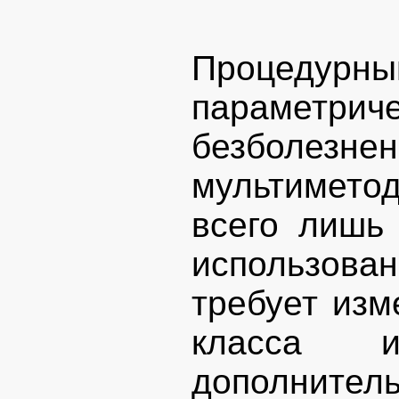
Процеду
параметрич
безболе
мультимето
всего лишь
использо
требует изм
класса 
дополнит