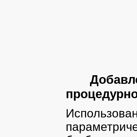
Добавл
процедурно
Использ
параметриче