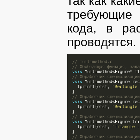
так как как
требующие 
кода, в ра
проводятся.
// multimethod.c
// Обобщающая функция, зада
void
 Multimethod<Figure* f1
// Обработчик специализации
void
 Multimethod<Figure.rec
    fprintf(ofst, 
"Rectangle 
  }

// Обработчик специализации
void
 Multimethod<Figure.rec
    fprintf(ofst, 
"Rectangle 
  }

// Обработчик специализации
void
 Multimethod<Figure.tri
    fprintf(ofst, 
"Triangle -
  }

// Обработчик специализации