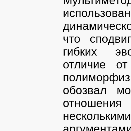
Мультим
использо
динамическо
что сподви
гибких эв
отличие от
полиморфиз
обозвал мо
отношения
несколь
аргумента