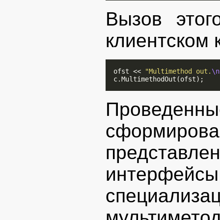
Вызов этог
клиентском 
  ofst << 
"Multimethod out.
\n
  c.MultimethodOut(ofst);

Провед
сформир
представл
интерф
специали
мульти