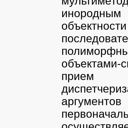
мультиме
инородны
объектнос
последов
полиморфны
объектами
прием 
диспетчер
аргументо
первонача
осуществляе