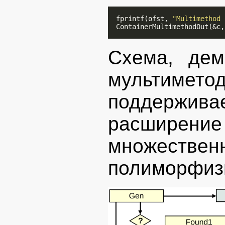
  fprintf(ofst, 
"Multimethod 
  ContainerMultimethodOut(&c,
Схема, дем
мультимет
поддерж
расширени
множеств
полиморфиз