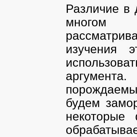
Различие в 
многом о
рассматр
изучения э
использова
аргумента.
порождаемы
будем замор
некоторые
обрабатыв