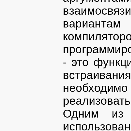
взаимосвязи
вариантам
компилят
программиро
- это функц
встраиван
необходи
реализоват
Одним из 
использов