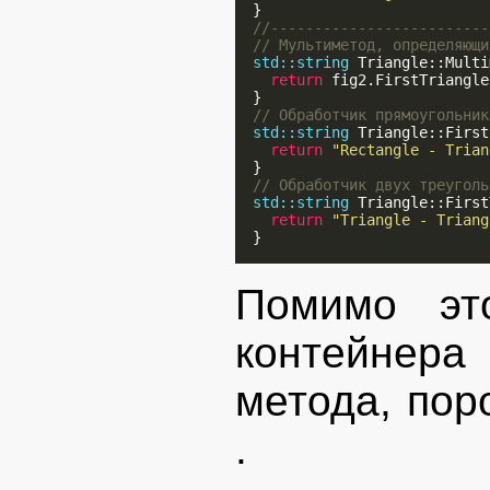
  }

//-------------------------
// Мультиметод, определяющи
std::string
 Triangle::Multi
return
 fig2.FirstTriangle
  }

// Обработчик прямоугольник
std::string
 Triangle::First
return
"Rectangle - Trian
  }

// Обработчик двух треуголь
std::string
 Triangle::First
return
"Triangle - Triang
  }

Помимо эт
контейнера
метода, пор
.