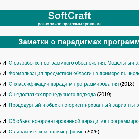
SoftCraft
разноликое программирование
Заметки о парадигмах програм
А.И.
О разработке программного обеспечения. Модельный в
А.И.
Формализация предметной области на примере вычисл
А.И.
О классификации парадигм программирования
(2018)
А.И.
О недостатках процедурного подхода
(2019)
А.И.
Процедурный и объектно-ориентированный варианты р
А.И.
Об объектно-ориентированной парадигме программир
А.И.
О динамическом полиморфизме
(2026)