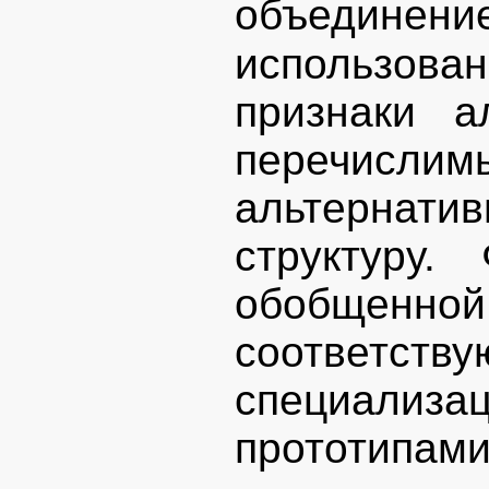
объедин
использов
признаки а
перечисл
альтерна
структуру
обобщенн
соответс
специализа
прототипами