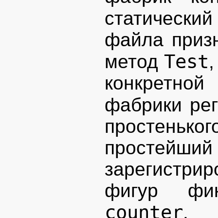
статически
файла призн
Test
метод
конкретно
фабрики ре
простеньк
простейший
зарегистри
фигур фик
counter
.