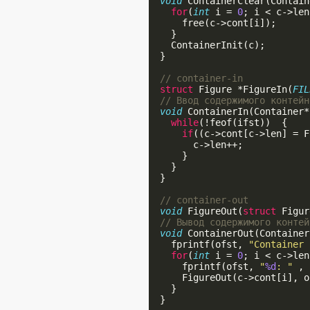
void
 ContainerClear(Contain
for
(
int
 i = 
0
; i < c->len
      free(c->cont[i]);

    }

    ContainerInit(c);

  }

// container-in
struct
 Figure *FigureIn(
FIL
// Ввод содержимого контейн
void
 ContainerIn(Container*
while
(!feof(ifst))  {

if
((c->cont[c->len] = F
        c->len++;

      }

    }

  }

// container-out
void
 FigureOut(
struct
 Figur
// Вывод содержимого контей
void
 ContainerOut(Container
    fprintf(ofst, 
"Container 
for
(
int
 i = 
0
; i < c->len
      fprintf(ofst, 
"
%d
: "
 , 
      FigureOut(c->cont[i], o
    }

  }
