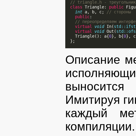
// triangle.h - треугольник
class
 Triangle: 
public
 Figu
int
 a, b, c; 
// стороны
public
:

// переопределяем интерфе
virtual
void
 In(
std::ifst
virtual
void
 Out(
std::ofs
    Triangle(): a{
0
}, b{
0
}, c
  };

Описание ме
исполняющ
выноситс
Имитируя ги
каждый ме
компиляции.