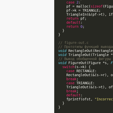
case
2
:

      pf = malloc(
sizeof
(Figu
      pf->k = TRIANGLE;

      TriangleIn(&(pf->t), ifs
return
 pf;

default
:

return
0
;

    }

  }

// figure-out.c
// Прототипы функций вывода
void
 RectangleOut(Rectangle
void
 TriangleOut(Triangle *
// Вывод обобщенной фигуры
void
 FigureOut(Figure *s, 
F
switch
(s->k) {

case
 RECTANGLE:

      RectangleOut(&(s->r), o
break
;

case
 TRIANGLE:

      TriangleOut(&(s->t), ofs
break
;

default
:

      fprintf(ofst, 
"Incorrec
    }

  }
