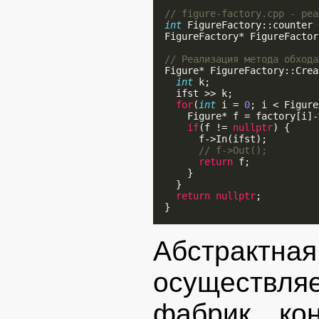
// figure-factory.cpp - реа
int
 FigureFactory::counter 
  FigureFactory* FigureFactor
// Реализация метода обхода
  Figure* FigureFactory::Crea
int
 k;

    ifst >> k;

for
(
int
 i = 
0
; i < Figure
      Figure* f = factory[i]-
if
(f != 
nullptr
) {

        f->In(ifst);

// f->Out();
return
 f;

      }

    }

return
nullptr
;

  }

Абстрак
осуществляе
фабрик кон