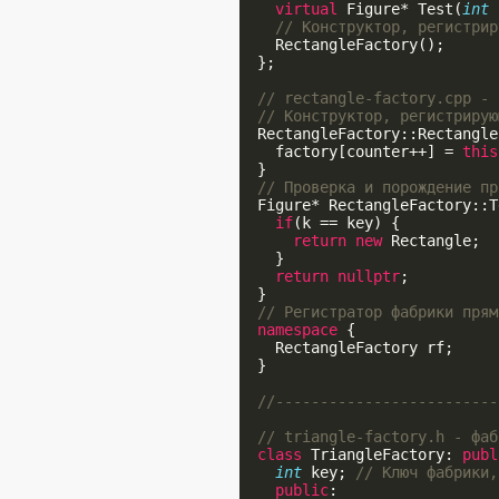
virtual
 Figure* Test(
int
 
// Конструктор, регистрир
    RectangleFactory();

  };

// rectangle-factory.cpp - 
// Конструктор, регистрирую
  RectangleFactory::Rectangle
    factory[counter++] = 
this
  }

// Проверка и порождение пр
  Figure* RectangleFactory::T
if
(k == key) {

return
new
 Rectangle;

    }

return
nullptr
;

  }

// Регистратор фабрики прям
namespace
 {

    RectangleFactory rf;

  }

//-------------------------
// triangle-factory.h - фаб
class
 TriangleFactory: 
publ
int
 key; 
// Ключ фабрики,
public
:
