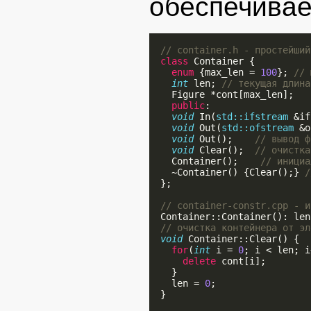
обеспечивае
// container.h - простейший
class
 Container {

enum
 {max_len = 
100
}; 
// 
int
 len; 
// текущая длина
    Figure *cont[max_len];

public
:

void
 In(
std::ifstream
 &if
void
 Out(
std::ofstream
 &o
void
 Out();    
// вывод ф
void
 Clear();  
// очистка
    Container();    
// инициа
    ~Container() {Clear();} 
/
  };

// container-constr.cpp - и
  Container::Container(): len
// очистка контейнера от эл
void
 Container::Clear() {

for
(
int
 i = 
0
; i < len; i
delete
 cont[i];

    }

    len = 
0
;

  }
