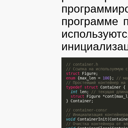
программи
программе 
использ
инициализац
// container.h
// Ссылка на используемую с
struct
 Figure;

enum
 {max_len = 
100
}; 
// ма
// Простейший контейнер на 
typedef
struct
 Container {

int
 len; 
// текущая длина
struct
 Figure *cont[max_l
  } Container;

// container-consr
// Инициализация контейнера
void
 ContainerInit(Containe
// Очистка контейнера от эл