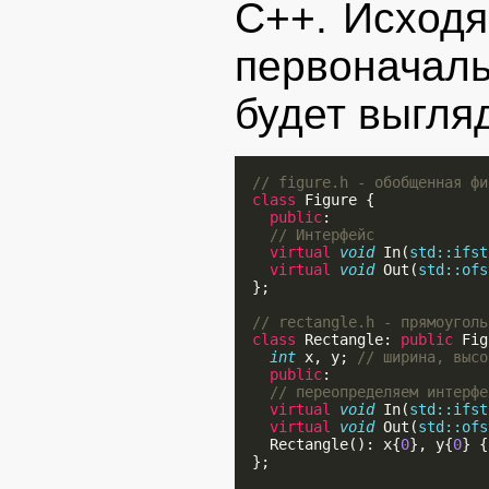
C++. Исходя
первоначаль
будет выгля
// figure.h - обобщенная фи
class
 Figure {

public
:

// Интерфейс
virtual
void
 In(
std::ifst
virtual
void
 Out(
std::ofs
  };

// rectangle.h - прямоуголь
class
 Rectangle: 
public
 Fig
int
 x, y; 
// ширина, высо
public
:

// переопределяем интерфе
virtual
void
 In(
std::ifst
virtual
void
 Out(
std::ofs
    Rectangle(): x{
0
}, y{
0
} {
  };
