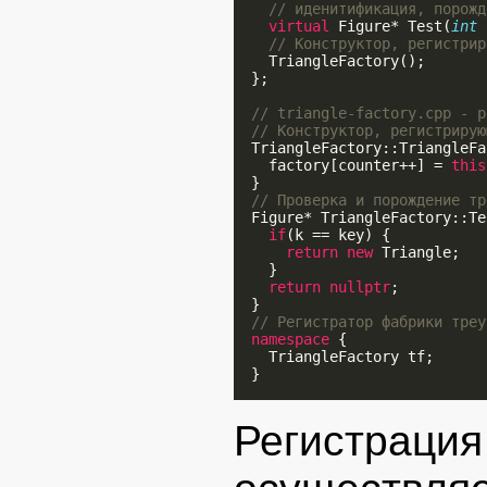
// иденитификация, порожд
virtual
 Figure* Test(
int
 
// Конструктор, регистрир
    TriangleFactory();

  };

// triangle-factory.cpp - р
// Конструктор, регистрирую
  TriangleFactory::TriangleFa
    factory[counter++] = 
this
  }

// Проверка и порождение тр
  Figure* TriangleFactory::Te
if
(k == key) {

return
new
 Triangle;

    }

return
nullptr
;

  }

// Регистратор фабрики треу
namespace
 {

    TriangleFactory tf;

  }

Регист