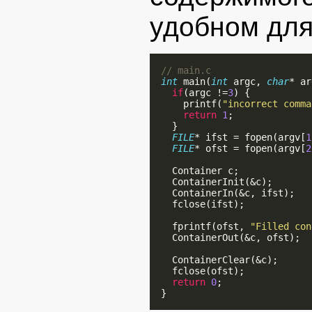
удобном для
// main.c
int
 main(
int
 argc, 
char
* ar
if
(argc !=
3
) {

      printf(
"incorrect comma
return
1
;

    }

FILE
* ifst = fopen(argv[
1
FILE
* ofst = fopen(argv[
2
    Container c;

    ContainerInit(&c);

    ContainerIn(&c, ifst);

    fclose(ifst);

    fprintf(ofst, 
"Filled con
    ContainerOut(&c, ofst);

    ContainerClear(&c);

    fclose(ofst);

return
0
;

  }
