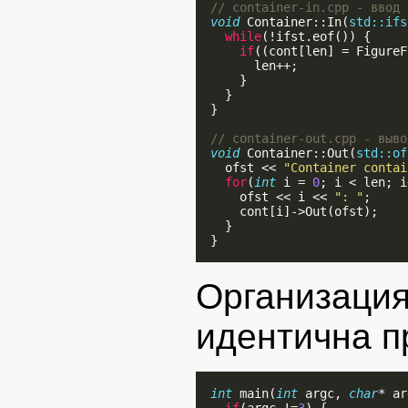
// container-in.cpp - ввод 
void
 Container::In(
std::ifs
while
(!ifst.eof()) {

if
((cont[len] = FigureF
        len++;

      }

    }

  }

// container-out.cpp - выво
void
 Container::Out(
std::of
    ofst << 
"Container contai
for
(
int
 i = 
0
; i < len; i
      ofst << i << 
": "
;

      cont[i]->Out(ofst);

    }

  }

Организац
идентична 
int
 main(
int
 argc, 
char
* ar
if
(argc !=
3
) {
