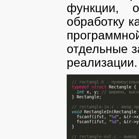
функции, 
обработку к
программно
отдельные 
реализации.
// rectangl.h - прямоугольн
typedef
struct
 Rectangle {

int
 x, y; 
// ширина, высо
  } Rectangle;

// rectangle-in.c - ввод пр
void
 RectangleIn(Rectangle 
    fscanf(ifst, 
"
%d
"
, &(r->x
    fscanf(ifst, 
"
%d
"
, &(r->y
  }

// rectangle-out.c - вывод 