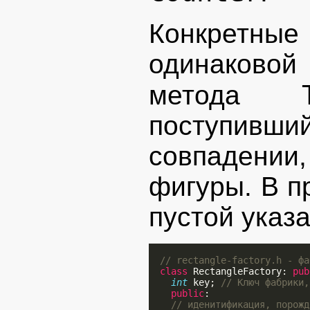
Конкретные
одинаковой 
метода
поступивший
совпадении
фигуры. В п
пустой указа
// rectangle-factory.h - фа
class
 RectangleFactory: 
pub
int
 key; 
// Ключ фабрики,
public
:

// иденитификация, порожд