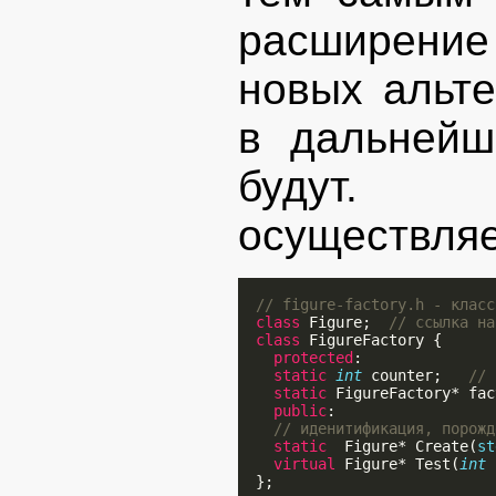
расширение
новых альте
в дальнейш
будут. 
осуществля
// figure-factory.h - класс
class
 Figure;  
// ссылка на
class
 FigureFactory {

protected
:

static
int
 counter;   
// 
static
 FigureFactory* fac
public
:

// иденитификация, порожд
static
  Figure* Create(
st
virtual
 Figure* Test(
int
 
  };
