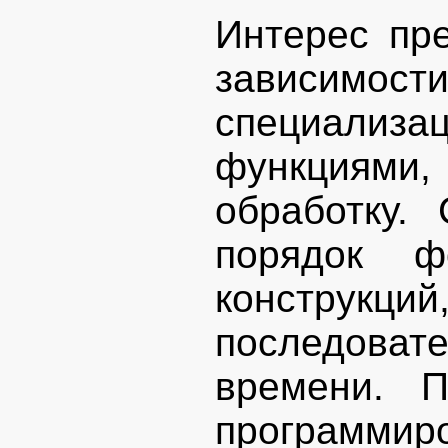
Интерес пр
зависим
специали
функциям
обработку.
порядок ф
констру
последовате
времени. П
программиро