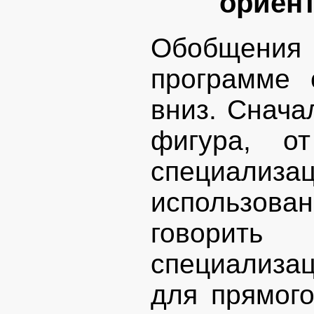
ориен
Обобщения
программе 
вниз. Снач
фигура, о
специализац
использов
говорить
специализац
для прямог