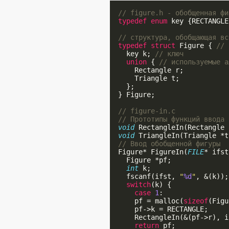
// figure.h - обобщенная фи
typedef
enum
 key {RECTANGLE
// структура, обобщающая вс
typedef
struct
 Figure { 
// 
    key k; 
// ключ
union
 { 
// используемые а
      Rectangle r;

      Triangle t;

    };

  } Figure;

// figure-in.c
// Прототипы функций ввода 
void
 RectangleIn(Rectangle 
void
 TriangleIn(Triangle *t
// Ввод обобщенной фигуры
  Figure* FigureIn(
FILE
* ifst
    Figure *pf;

int
 k;

    fscanf(ifst, 
"
%d
"
, &(k));

switch
(k) {

case
1
:

      pf = malloc(
sizeof
(Figu
      pf->k = RECTANGLE;

      RectangleIn(&(pf->r), i
return
 pf;
