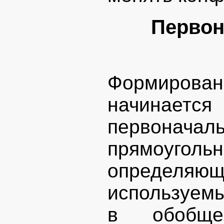
Первон
Формирован
начинаетс
первоначаль
прямоугол
определяющ
используемы
в обобщен