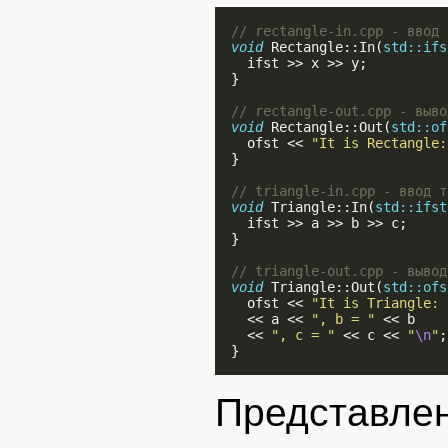
// rectangle-in.cpp - ввод 
void
 Rectangle::In(
std::ifs
    ifst >> x >> y;

  }

// rectangle-out.cpp - выво
void
 Rectangle::Out(
std::of
    ofst << 
"It is Rectangle:
  }

// triangle-in.cpp - ввод т
void
 Triangle::In(
std::ifst
    ifst >> a >> b >> c;

  }

// triangle-out.cpp - вывод
void
 Triangle::Out(
std::ofs
    ofst << 
"It is Triangle: 
    << a << 
", b = "
 << b

    << 
", c = "
 << c << 
"
\n
"
;

  }

Представле