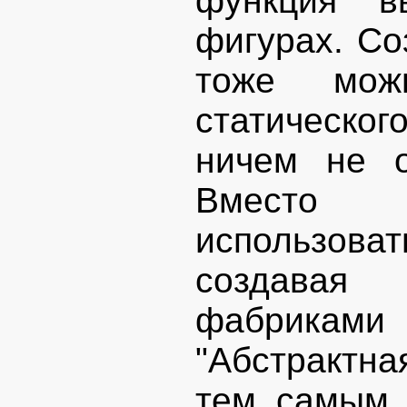
функция в
фигурах. Со
тоже мож
статическог
ничем не о
Вместо э
использо
создавая
фабрикам
"Абстрактна
тем самым 