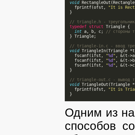
void
 RectangleOut(Rectangle
    fprintf(ofst, 
"It is Rect
  }

// triangle.h - треугольник
typedef
struct
 Triangle {

int
 a, b, c; 
// стороны т
  } Triangle;

// triangle-in.c - ввод тре
void
 TriangleIn(Triangle *t
    fscanf(ifst, 
"
%d
"
, &(t->a
    fscanf(ifst, 
"
%d
"
, &(t->b
    fscanf(ifst, 
"
%d
"
, &(t->c
  }

// triangle-out.c - вывод т
void
 TriangleOut(Triangle *
    fprintf(ofst, 
"It is Tria
  }

Одним из на
способов с