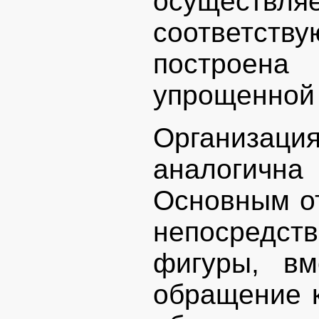
осуществл
соответству
построен
упрощенной 
Организац
аналогичн
Основным от
непосредс
фигуры, вм
обращение к