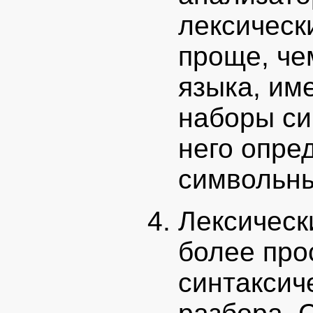
лексическ
проще, че
языка, им
наборы си
него опре
символьн
Лексическ
более про
синтаксич