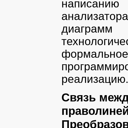
написанию
анализато
диаграмм
технологич
формальное
программи
реализацию
Связь межд
праволине
Преобразов