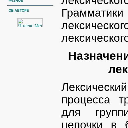
лексическог
РАЗНОЕ
Грамматик
ОБ АВТОРЕ
лексичес
лексическог
Назначен
лек
Лексическ
процесса т
для групп
цепочки в 