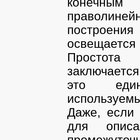
конечным 
праволин
построен
освещается 
Простота
заключается
это един
используем
Даже, если 
для описа
промежуто