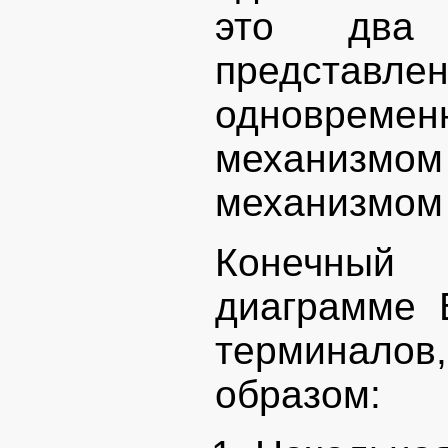
это два 
представле
одновреме
механизм
механизмом 
Конечный 
диаграмме 
терминало
образом: