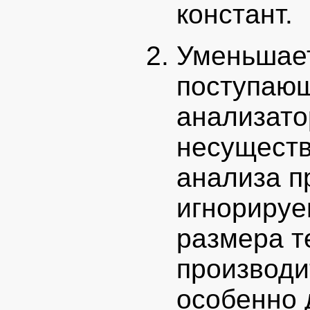
констант.
Уменьшает
поступающ
анализатор
несуществ
анализа п
игнорируе
размера т
производи
особенно 