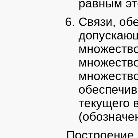
равным эт
Связи, об
допускающ
множество
множество
множество
обеспечив
текущего 
(обозначен
Построени