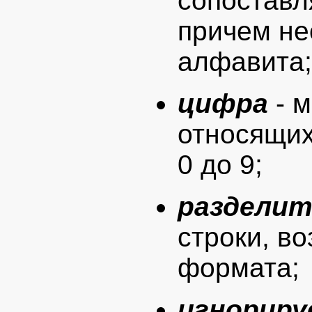
сопоставл
причем не
алфавита;
цифра
- м
относящих
0 до 9;
разделит
строки, в
формата;
игнорир