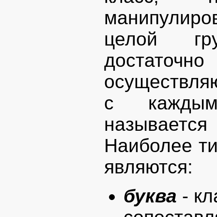
манипулиро
целой гр
достаточн
осуществля
с каждым
назыв
Наиболее т
являются:
буква
- кл