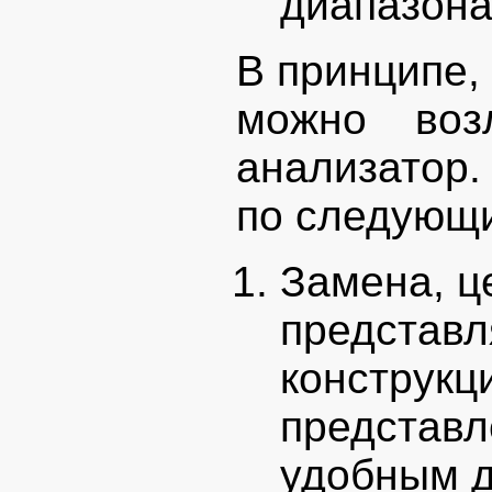
диапазона
В принципе,
можно воз
анализатор
по следующ
Замена, ц
представ
конструкц
представл
удобным д