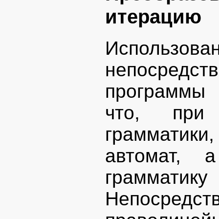
итерацию
Использов
непосред
программы 
что, при 
грамматики,
автомат, 
граммати
Непосредс