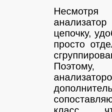
Несмотря 
анализато
цепочку, удо
просто отд
сгруппиро
Поэтому
анализат
дополни
сопоставля
класс, ч