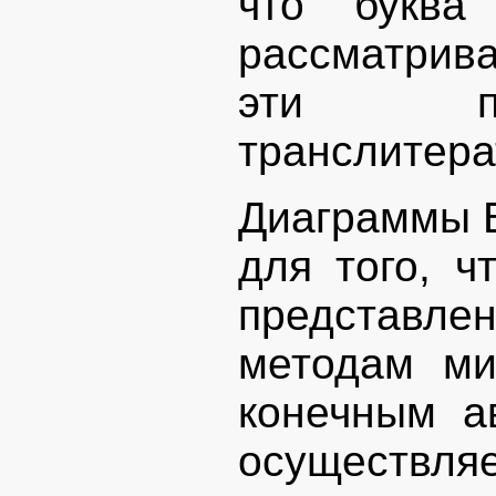
что буква
рассматрива
эти по
транслитера
Диаграммы В
для того, 
представлен
методам ми
конечным а
осуществля