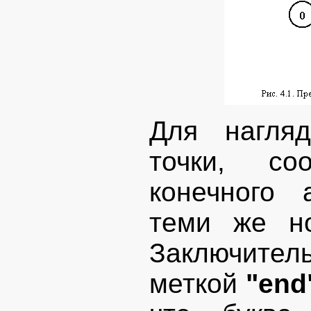
Для нагля
точки, со
конечного 
теми же но
Заключите
меткой
"end