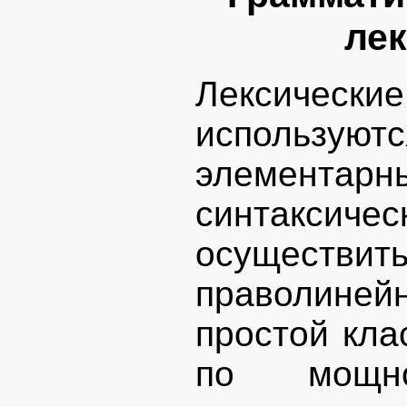
лек
Лексическ
использую
элемент
синтаксичес
осущест
праволинейн
простой кла
по мощно