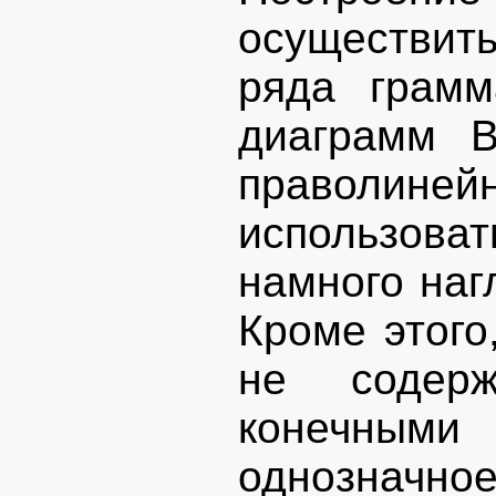
осуществит
ряда грамм
диаграмм В
праволине
использов
намного наг
Кроме этого
не содерж
конечными
однозначное