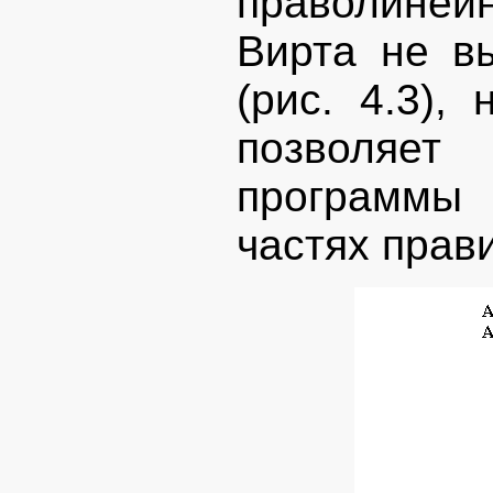
праволиней
Вирта не в
(рис. 4.3),
позволяет
программы
частях прав