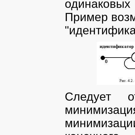
одинаковы
Пример воз
"идентифика
Следует о
минимизаци
минимизац