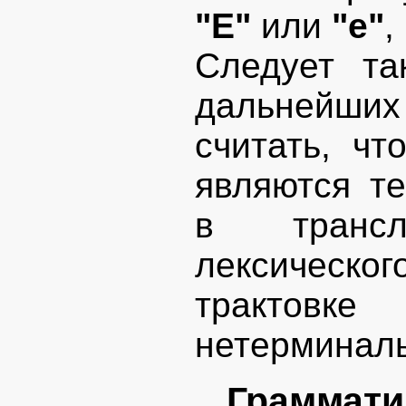
"E"
или
"e"
,
Следует та
дальнейш
считать, чт
являются т
в трансл
лексическо
трактовке
нетерминал
Граммати