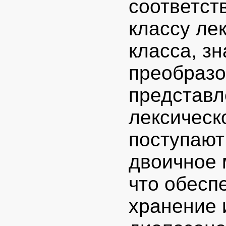
соответст
классу ле
класса, з
преобразо
представл
лексическ
поступают
двоичное 
что обесп
хранение 