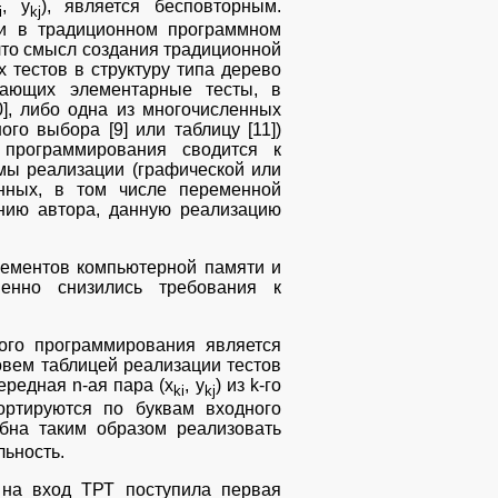
, y
), является бесповторным.
i
kj
ти в традиционном программном
 что смысл создания традиционной
 тестов в структуру типа дерево
вающих элементарные тесты, в
0], либо одна из многочисленных
го выбора [9] или таблицу [11])
 программирования сводится к
мы реализации (графической или
нных, в том числе переменной
ению автора, данную реализацию
элементов компьютерной памяти и
венно снизились требования к
ого программирования является
зовем таблицей реализации тестов
ередная n-ая пара (x
, y
) из k-го
ki
kj
ортируются по буквам входного
обна таким образом реализовать
льность.
 на вход ТРТ поступила первая