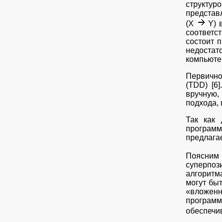
структу
представ
(Х
Y) в
соответс
состоит 
недостат
компьюте
Первично
(TDD) [6
вручную,
подхода, 
Так как 
программ
предлага
Поясним 
суперпоз
алгоритм
могут бы
«вложенн
программ
обеспечи