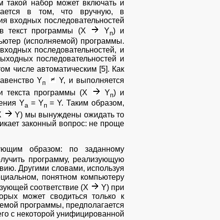
м такой набор может включать и
чается в том, что вручную, в
ния входных последовательностей
 в текст программы (X
Y
) и
п
ьютер (исполняемой) программы.
входных последовательностей, и
ыходных последовательностей и
том числе автоматическим [5]. Как
авенство Y
Y, и выполняется
п
ли текста программы (X
Y
) и
п
ения Y
= Y
= Y. Таким образом,
a
п
Х
Y) мы вынуждены ожидать то
икает законный вопрос: не проще
дующим образом: по заданному
олучить программу, реализующую
твию. Другими словами, используя
ециальном, понятном компьютеру
изующей соответствие (Х
Y) при
орых может сводиться только к
аемой программы, предполагается
его с некоторой унифицированной