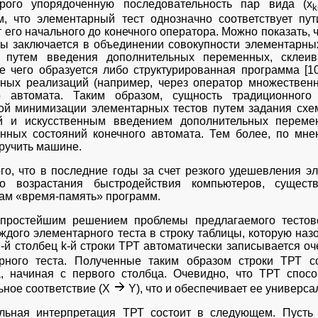
рого упорядоченную последовательность пар вида (x
k
, что элементарный тест однозначно соответствует пу
 его начального до конечного оператора. Можно показать,
ы заключается в объединении совокупности элементарных
ь путем введения дополнительных переменных, склеи
те чего образуется либо структурированная программа [1
ных реализаций (например, через оператор множественно
о автомата. Таким образом, сущность традиционного
ой минимизации элементарных тестов путем задания схе
й и искусственным введением дополнительных переме
енных состояний конечного автомата. Тем более, по мн
ручить машине.
ого, что в последние годы за счет резкого удешевления 
го возрастания быстродействия компьютеров, сущест
ам «время-память» программ.
простейшим решением проблемы предлагаемого тестов
аждого элементарного теста в строку таблицы, которую на
n-й столбец k-й строки ТРТ автоматически записывается оч
рного теста. Полученные таким образом строки ТРТ с
, начиная с первого столбца. Очевидно, что ТРТ спос
ьное соответствие (Х
Y), что и обеспечивает ее универса
льная интерпретация ТРТ состоит в следующем. Пусть