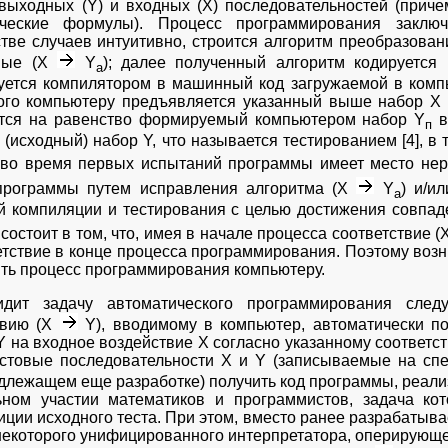
выходных (Y) и входных (Х) последовательностей (приче
ические формулы). Процесс программирования заклю
тве случаев интуитивно, строится алгоритм преобразова
ные (X
Y
); далее полученный алгоритм кодируется
a
уется компилятором в машинный код загружаемой в комп
ого компьютеру предъявляется указанный выше набор Х 
тся на равенство формируемый компьютером набор Y
в
п
(исходный) набор Y, что называется тестированием [4], в 
 во время первых испытаний программы имеет место нер
программы путем исправления алгоритма (X
Y
) и/и
a
й компиляции и тестирования с целью достижения совпад
состоит в том, что, имея в начале процесса соответствие (
етствие в конце процесса программирования. Поэтому возн
ить процесс программирования компьютеру.
идит задачу автоматического программирования сле
твию (Х
Y), вводимому в компьютер, автоматически п
Y на входное воздействие Х согласно указанному соответс
естовые последовательности Х и Y (записываемые на сп
одлежащем еще разработке) получить код программы, реал
ном участии математиков и программистов, задача кот
иции исходного теста. При этом, вместо ранее разрабатыв
некоторого унифицированного интерпретатора, оперирующ