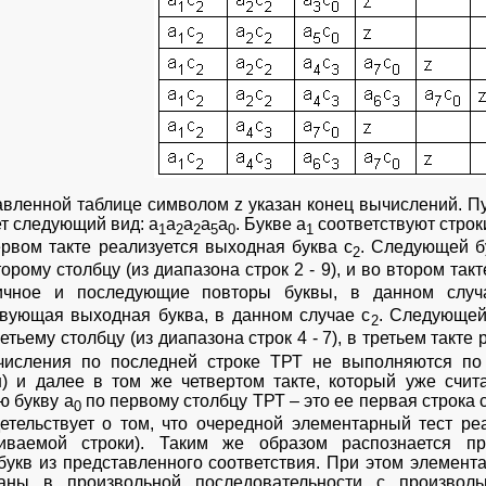
авленной таблице символом z указан конец вычислений. П
т следующий вид: а
а
а
а
а
. Букве а
соответствуют строки
1
2
2
5
0
1
ервом такте реализуется выходная буква с
. Следующей б
2
орому столбцу (из диапазона строк 2 - 9), и во втором так
ичное и последующие повторы буквы, в данном случ
твующая выходная буква, в данном случае с
. Следующей
2
етьему столбцу (из диапазона строк 4 - 7), в третьем такте 
числения по последней строке ТРТ не выполняются по 
) и далее в том же четвертом такте, который уже счи
ю букву а
по первому столбцу ТРТ – это ее первая строка 
0
детельствует о том, что очередной элементарный тест ре
иваемой строки). Таким же образом распознается пр
букв из представленного соответствия. При этом элемент
ваны в произвольной последовательности с произвол