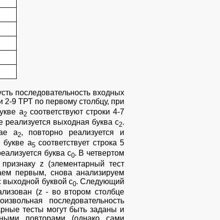
усть последовательность входных
 2-9 ТРТ по первому столбцу, при
укве а
соответствуют строки 4-7
2
те реализуется выходная буква с
.
2
ае а
, повторно реализуется и
2
 букве а
соответствует строка 5
5
реализуется буква с
. В четвертом
0
признаку z (элементарный тест
таем первым, снова анализируем
с выходной буквой с
. Следующий
0
ализован (z - во втором столбце
оизвольная последовательность
арные тесты могут быть заданы и
ьными повторами (однако сами