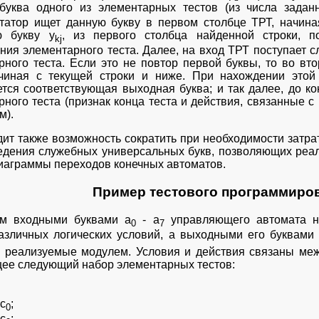
буква одного из элементарных тестов (из числа заданн
татор ищет данную букву в первом столбце ТРТ, начина
ю букву y
, из первого столбца найденной строки, 
kj
ния элементарного теста. Далее, на вход ТРТ поступает 
рного теста. Если это не повтор первой буквы, то во в
чиная с текущей строки и ниже. При нахождении этой
тся соответствующая выходная буква; и так далее, до к
рного теста (признак конца теста и действия, связанные 
м).
дит также возможность сократить при необходимости затр
едения служебных универсальных букв, позволяющих реал
диаграммы переходов конечных автоматов.
Пример тестового программиро
им входными буквами а
- а
управляющего автомата не
0
7
азличных логических условий, а выходными его буквами 
, реализуемые модулем. Условия и действия связаны ме
ее следующий набор элементарных тестов:
с
;
0
с
;