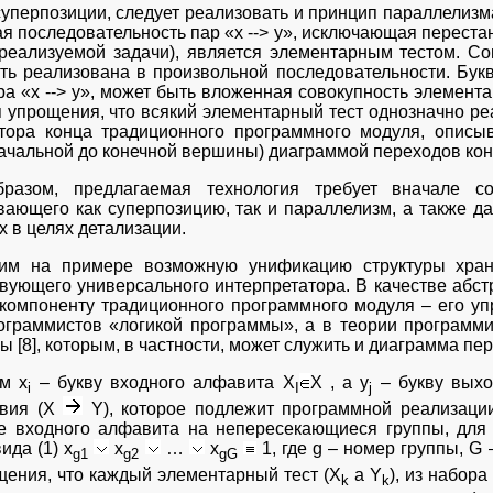
уперпозиции, следует реализовать и принцип параллелизма
ая последовательность пар «x --> y», исключающая перест
реализуемой задачи), является элементарным тестом. Со
ть реализована в произвольной последовательности. Бук
ра «x --> y», может быть вложенная совокупность элемент
я упрощения, что всякий элементарный тест однозначно ре
тора конца традиционного программного модуля, описы
начальной до конечной вершины) диаграммой переходов коне
разом, предлагаемая технология требует вначале со
вающего как суперпозицию, так и параллелизм, а также 
 в целях детализации.
им на примере возможную унификацию структуры хран
твующего универсального интерпретатора. В качестве абс
компоненту традиционного программного модуля – его у
ограммистов «логикой программы», а в теории програм
 [8], которым, в частности, может служить и диаграмма пер
м x
– букву входного алфавита X
X , а y
– букву выхо
i
I
j
твия (Х
Y), которое подлежит программной реализаци
е входного алфавита на непересекающиеся группы, для
ида (1) x
x
…
x
1, где g – номер группы, G 
g1
g2
gG
щения, что каждый элементарный тест (X
a Y
), из набора
k
k