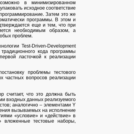
зможно в минимизированном
 упаковать исходное соответствие
е программирование. Затем это же
оматически программы. В этом и
дтверждается еще и тем, что при
няется необходимым образом, а
собых проблем.
нологии Test-Driven-Development
я традиционного кода программы
первой ласточкой к реализации
остановку проблемы тестового
ых частных вопросов реализации
р считает, что это должна быть
иями входных данных реализуемого
стов; аналогично – элементами Y
ачения вызываемых на исполнение
тиями «условие» и «действие» в
е» вложенные тестовые наборы,