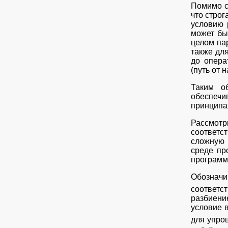
Помимо с
что строг
условию 
может бы
целом па
также дл
до опера
(путь от 
Таким об
обеспечи
принципах
Рассмотр
соответс
сложную 
среде пр
программы
Обозначи
соответс
разбиени
условие в
для упро