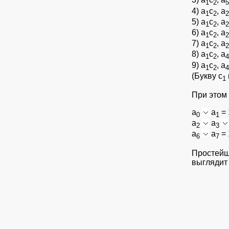
1
2
5
4) а
с
, а
1
2
2
5) а
с
, а
1
2
2
6) а
с
, а
1
2
2
7) а
с
, а
1
2
2
8) а
с
, а
1
2
4
9) а
с
, а
1
2
4
(Букву с
1
При этом
а
а
= 
0
1
а
а
2
3
а
а
= 
6
7
Простейш
выглядит