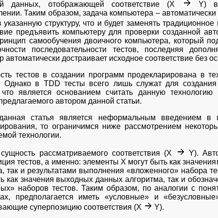
рой данных, отображающей соответствие (Х
Y) во
лении. Таким образом, задача компьютера – автоматически
 указанную структуру, что и будет заменять традиционно
твие предъявить компьютеру для проверки созданной авт
принцип самообучения двоичного компьютера, который по
очности последовательности тестов, последняя допол
р автоматически достраивает исходное соответствие без о
сть тестов в создании программ продекларирована в тех
]. Однако в TDD тесты всего лишь служат для создани
 что является основанием считать данную технологию 
предлагаемого автором данной статьи.
данная статья является неформальным введением в п
ирования, то ограничимся ниже рассмотрением некотор
емой технологии.
сущность рассматриваемого соответствия (Х
Y). Авто
иция тестов, а именно: элементы Х могут быть как значен
а, так и результатами выполнения «вложенного» набора те
ть как значения выходных данных алгоритма, так и обозн
ых» наборов тестов. Таким образом, по аналогии с поня
ах, предполагается иметь «условные» и «безусловны
вающие суперпозицию соответствия (Х
Y).