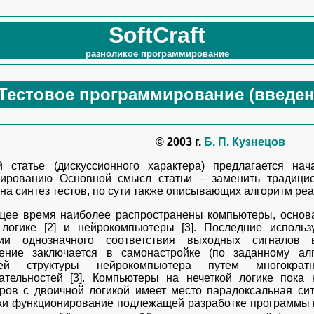
SoftCraft
разноликое программирование
Тестовое программирование (введен
© 2003 г.
Б. П. Кузнецов
 статье (дискуссионного характера) предлагается на
ированию Основной смысл статьи – заменить традици
на синтез тестов, по сути также описывающих алгоритм ре
щее время наиболее распространены компьютеры, основан
 логике [2] и нейрокомпьютеры [3]. Последние исполь
ции однозначного соответствия выходных сигналов
ение заключается в самонастройке (по заданному ал
ней структуры нейрокомпьютера путем многократ
ательностей [3]. Компьютеры на нечеткой логике пока
ров с двоичной логикой имеет место парадоксальная си
ки функционирование подлежащей разработке программы м