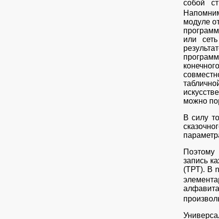
собой ст
Напомним
модуле от
программ
или сет
результа
программ
конечног
совместн
таблично
искусств
можно по
В силу т
сказочно
параметр
Поэтому 
запись к
(ТРТ). В 
элемента
алфавита
произвол
Универса