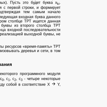
ых). Пусть это будет буква x
.
ki
я с первой строки, и формирует
подтверждая тем самым начало
следующая входная буква данного
тором столбце ТРТ ищется данная
 буквы из второго столбца ТРТ
онца входной последовательности
с реализацией выходной буквы, не
аты ресурсов «время-память» ТРТ
изовывать деревья и сети, в том
вания
которого программного модуля
с
, с
, с
, с
- четыре некоторые
0
1
2
3
жду собой в соответствие Х
Y,