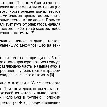
 тестов. При этом будем считать,
ановки во времени выполнения (по
вокупность элементарных тестов
вами элементарных тестов, или в
арных тестов и так далее. Примем
ализует путь от оператора начала
ваемого либо граф-схемой, либо
чного автомата [7].
здания языка задания тестов,
дальнейшую декомпозицию на этих
ения тестов и принцип работы
трактного примера возьмем самую
правляющую часть, называемую в
мирования - управляющим графом
еходов конечного автомата [9].
дного алфавита Y
Y тестового
O
и. При этом должно иметь место
 каждой из которых выполняется
– число букв в группе g. Положим
 тестов (Х
Y), представляющий