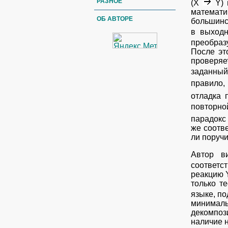
РАЗНОЕ
(Х
Y) 
математ
ОБ АВТОРЕ
большинс
в выход
преобраз
После эт
проверяе
заданный 
правило,
отладка 
повторно
парадокс 
же соотв
ли поруч
Автор в
соответс
реакцию 
только т
языке, п
минималь
декомпоз
наличие 