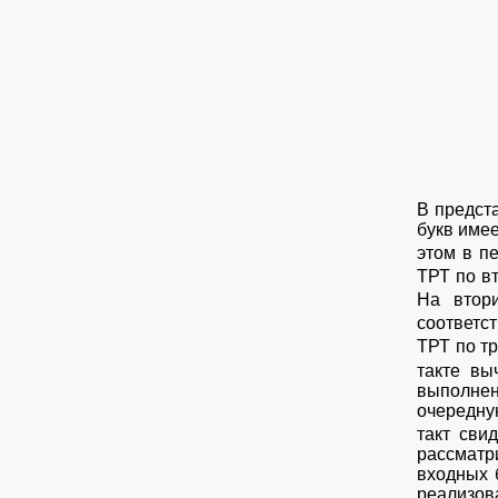
В предст
букв имее
этом в п
ТРТ по вт
На втор
соответс
ТРТ по тр
такте вы
выполнен
очередну
такт сви
рассматр
входных 
реализо