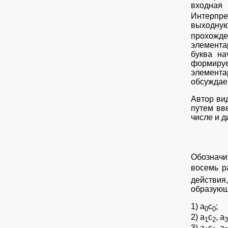
входная 
Интерпре
выходну
прохожде
элемента
буква на
формируе
элемента
обсуждае
Автор ви
путем вв
числе и 
Обознач
восемь р
действия
образующ
1) а
с
;
0
0
2) а
с
, а
1
2
3
3) а
с
, а