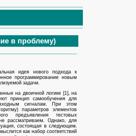
ие в проблему)
чальная идея нового подхода к
онное программирование новым
ализуемой задачи.
ные на двоичной логике [1], на
зуют принцип самообучения для
 входным сигналам. При этом
горитму) параметров элементов
ного предъявления тестовых
 не рассматриваем. Однако, для
туация, состоящая в следующем.
ыслится как набор соответствий