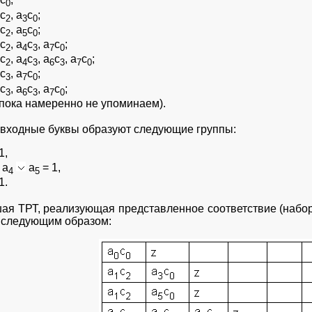
0
с
, а
с
;
2
3
0
с
, а
с
;
2
5
0
с
, а
с
, а
с
;
2
4
3
7
0
с
, а
с
, а
с
, а
с
;
2
4
3
6
3
7
0
с
, а
с
;
3
7
0
с
, а
с
, а
с
;
3
6
3
7
0
пока намеренно не упоминаем).
 входные буквы образуют следующие группы:
1,
а
а
= 1,
4
5
1.
ая ТРТ, реализующая представленное соответствие (набор
 следующим образом: